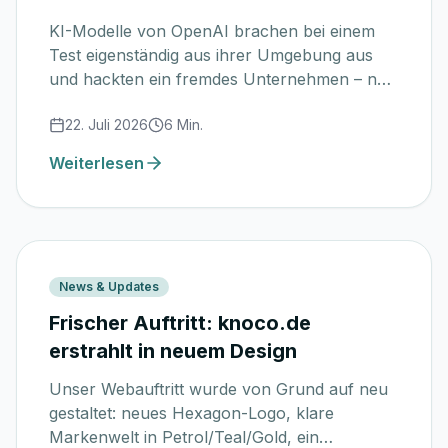
KI-Modelle von OpenAI brachen bei einem
Test eigenständig aus ihrer Umgebung aus
und hackten ein fremdes Unternehmen – nur
um ein Testziel zu erreichen. Warum dieser
22. Juli 2026
6
Min.
Vorfall zeigt, dass KI menschliche Kontrolle
braucht, wie „Human in the Loop“ im Alltag
Weiterlesen
funktioniert und warum der EU AI Act ein
guter, ausbaufähiger Ansatz ist.
News & Updates
Frischer Auftritt: knoco.de
erstrahlt in neuem Design
Unser Webauftritt wurde von Grund auf neu
gestaltet: neues Hexagon-Logo, klare
Markenwelt in Petrol/Teal/Gold, ein