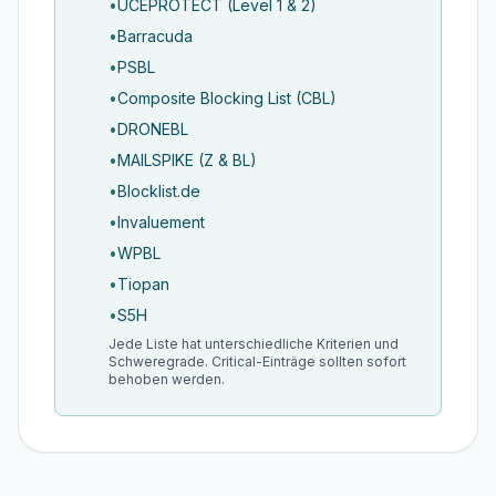
•
UCEPROTECT (Level 1 & 2)
•
Barracuda
•
PSBL
•
Composite Blocking List (CBL)
•
DRONEBL
•
MAILSPIKE (Z & BL)
•
Blocklist.de
•
Invaluement
•
WPBL
•
Tiopan
•
S5H
Jede Liste hat unterschiedliche Kriterien und
Schweregrade. Critical-Einträge sollten sofort
behoben werden.