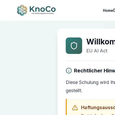
Home
EU AI Act
Willko
EU AI Act
Rechtlicher Hin
Diese Schulung wird Ih
gestellt.
Haftungsaussc