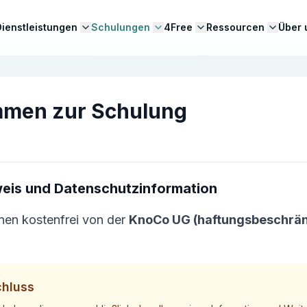
Dienstleistungen
Schulungen
4Free
Ressourcen
Über 
mmen zur Schulung
weis und Datenschutzinformation
nen kostenfrei von der
KnoCo UG (haftungsbeschrän
hluss