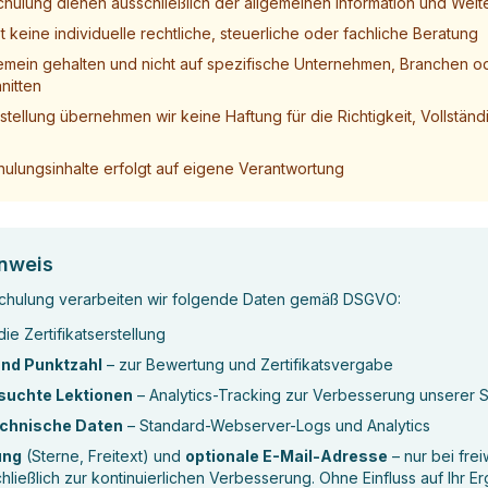
Schulung dienen ausschließlich der allgemeinen Information und Weit
 keine individuelle rechtliche, steuerliche oder fachliche Beratung
lgemein gehalten und nicht auf spezifische Unternehmen, Branchen od
nitten
rstellung übernehmen wir keine Haftung für die Richtigkeit, Vollständi
ulungsinhalte erfolgt auf eigene Verantwortung
nweis
chulung verarbeiten wir folgende Daten gemäß DSGVO:
die Zertifikatserstellung
und Punktzahl
– zur Bewertung und Zertifikatsvergabe
esuchte Lektionen
– Analytics-Tracking zur Verbesserung unserer 
echnische Daten
– Standard-Webserver-Logs und Analytics
ung
(Sterne, Freitext) und
optionale E-Mail-Adresse
– nur bei fre
ließlich zur kontinuierlichen Verbesserung. Ohne Einfluss auf Ihr Erg